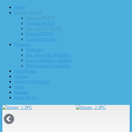
Home
Historia PKRD
Historia PKRD
Historia PKRD
Jak założyć PKRD
Patroni PKRD
wzór legitymacji
Różaniec
Różaniec
Jak odmawiać Różaniec
List apostolski o różańcu
Rozważania różańcowe
Aktualności
Galeria
Audycja dla dzieci
video
kontakt
mapa strony